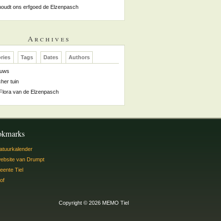
oudt ons erfgoed de Elzenpasch
Archives
ries
Tags
Dates
Authors
euws
her tuin
Flora van de Elzenpasch
okmarks
atuurkalender
ebsite van Drumpt
ente Tiel
hof
Copyright © 2026 MEMO Tiel