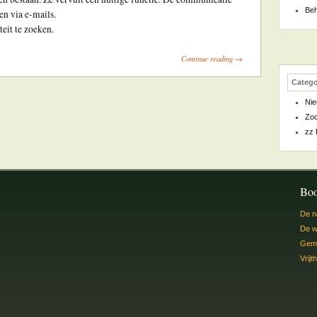
Beh
en via e-mails.
eit te zoeken.
Continue reading →
Catego
Ni
Zoc
zz 
Bo
De n
De w
Geme
Vrijt