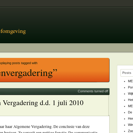
eefomgeving
splaying posts tagged with
nvergadering”
Posts
ME
Pon
Comments turned off
Wij
Vergadering d.d. 1 juli 2010
Het
ME
De 
Her
Win
ar haar Algemene Vergadering. De conclusie van deze
Zoc
en bestaan. Ze vervult een nuttige functie. De communicatie