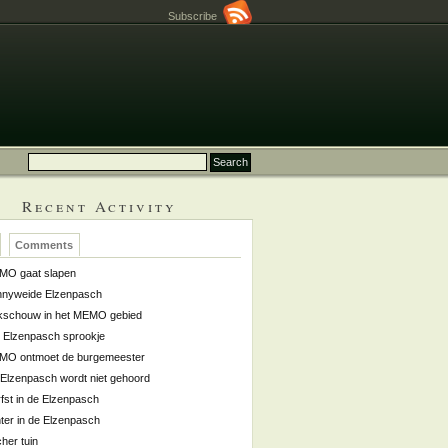
Subscribe
Recent Activity
Comments
MO gaat slapen
nyweide Elzenpasch
kschouw in het MEMO gebied
 Elzenpasch sprookje
MO ontmoet de burgemeester
Elzenpasch wordt niet gehoord
fst in de Elzenpasch
ter in de Elzenpasch
her tuin