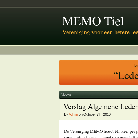
MEMO Tiel
Vereniging voor een betere l
Di
“Lede
Nieuws
Verslag Algemene Leden 
By
Admin
on October 7th, 2010
De Vereniging MEMO houdt één keer per ja
vergadering is dat de vereniging moet blijv